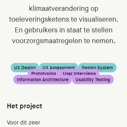
klimaatverandering op
toeleveringsketens te visualiseren.
En gebruikers in staat te stellen
voorzorgsmaatregelen te nemen.
UX Design
UX Assessment
Design System
Prototyping
User Interviews
Information Architecture
Usability Testing
Het project
Voor dit zeer