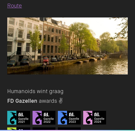
Route
FD Gazellen
awards ✌️